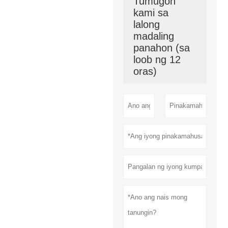
Tumugon
kami sa
lalong
madaling
panahon (sa
loob ng 12
oras)