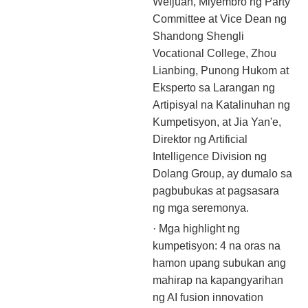
Weijuan, Miyembro ng Party
Committee at Vice Dean ng
Shandong Shengli
Vocational College, Zhou
Lianbing, Punong Hukom at
Eksperto sa Larangan ng
Artipisyal na Katalinuhan ng
Kumpetisyon, at Jia Yan'e,
Direktor ng Artificial
Intelligence Division ng
Dolang Group, ay dumalo sa
pagbubukas at pagsasara
ng mga seremonya.
· Mga highlight ng
kumpetisyon: 4 na oras na
hamon upang subukan ang
mahirap na kapangyarihan
ng AI fusion innovation