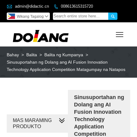

admin@didactic.cn
008613615315720


Wikang Tagalog

Toggl
Bahay
>
Balita
>
Balita ng Kumpanya
>
Sinusuportahan ng Dolang ang AI Fusion Innovation
Technology Application Competition Matagumpay na Natapos
Sinusuportahan ng
Dolang ang AI
Fusion Innovation
Technology
MAS MARAMING
Application
PRODUKTO
Competition