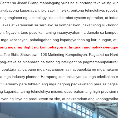
 Center sa Jinan! Bilang mahalagang yunit ng suportang teknikal ng k
kabagong kaganapan, ibig sabihin, elektronikong teknolohiya, robot sys
ing engineering technology, industrial robot system operation, at indus
a lakas at karanasan sa serbisyo sa kompetisyon, nakatulong si Zhon
on. Ngayon, taos-puso ka naming inaanyayahan na dumalo sa kompet
g mga kasanayan, pahalagahan ang kapangyarihan ng karunungan, at 
 ang mga highlight ng kompetisyon at tingnan ang nakaka-eng
sa Top Skills Showdown: 106 Matinding Kumpetisyon, Pagsaksi sa Hard
pag-atake sa hinaharap na trend ng intelligent na pagmamanupaktura: r
paktura at iba pang mga kaganapan ay nagpapakita ng mga nakamit 
sa mga industry pioneer: Harapang komunikasyon sa mga teknikal na 
at Germany para tuklasin ang mga bagong pagkakataon para sa pagsas
g kagandahan ng teknolohiya mismo: obserbahan ang high-precision 
yon ng linya ng produksyon sa site, at pakiramdam ang kapangyarihan