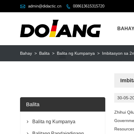

admin@didactic.cn
008613615315720

BAHA
Bahay
>
Balita
>
Balita ng Kumpanya
>
Imbitasyon sa 2n
Imbit
30-05-2
Balita
Zhihui Qil
Governmen
Balita ng Kumpanya

Resources
Balitang Pandaigdigang
