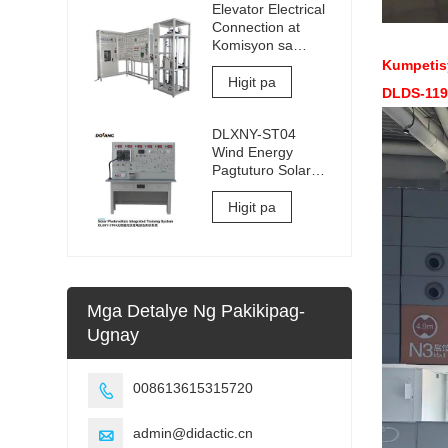
Elevator Electrical
Connection at
Komisyon sa
Pagsasanay at
Kumpetis
Kagamitan sa
Higit pa
DLDS-119
Pagsusuri
DLXNY-ST04
Wind Energy
Pagtuturo Solar
Photovoltaic
Integrated
Higit pa
Training System
ng kagamitan sa
edukasyon sa
bokasyonal
Mga Detalye Ng Pakikipag-
Ugnay
008613615315720

admin@didactic.cn
