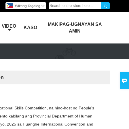

Wikang Tagalog

MAKIPAG-UGNAYAN SA
VIDEO
KASO
AMIN
on

tional Skills Competition, na hino-host ng People's
nto kabilang ang Provincial Department of Human
ayo, 2025 sa Huanghe International Convention and