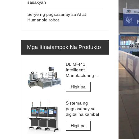
sasakyan
Serye ng pagsasanay sa AI at
Humanoid robot
Mga Itinatampok Na Produkto
DLIM-441
Intelligent
Manufacturing
Training
Equipment
Higit pa
Industry 4.0
Training System
Sistema ng
Industry 4.0 Lab
pagsasanay sa
digital na kambal
Higit pa