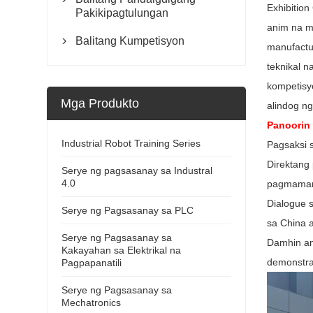
Exhibition
Pakikipagtulungan
anim na ma
Balitang Kumpetisyon

manufactur
teknikal n
kompetisy
Mga Produkto
alindog n
Panoorin
Industrial Robot Training Series
Pagsaksi 
Direktang 
Serye ng pagsasanay sa Industral
4.0
pagmamanu
Dialogue 
Serye ng Pagsasanay sa PLC
sa China 
Serye ng Pagsasanay sa
Damhin an
Kakayahan sa Elektrikal na
demonstras
Pagpapanatili
Serye ng Pagsasanay sa
Mechatronics