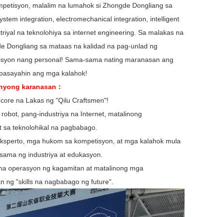
umpetisyon, malalim na lumahok si Zhongde Dongliang sa
tem integration, electromechanical integration, intelligent
triyal na teknolohiya sa internet engineering. Sa malakas na
gde Dongliang sa mataas na kalidad na pag-unlad ng
isyon nang personal! Sama-sama nating maranasan ang
pasayahin ang mga kalahok!
ganyong karanasan：
core na Lakas ng "Qilu Craftsmen"!
obot, pang-industriya na Internet, matalinong
sa teknolohikal na pagbabago.
eksperto, mga hukom sa kompetisyon, at mga kalahok mula
ama ng industriya at edukasyon.
na operasyon ng kagamitan at matalinong mga
 ng "skills na nagbabago ng future".