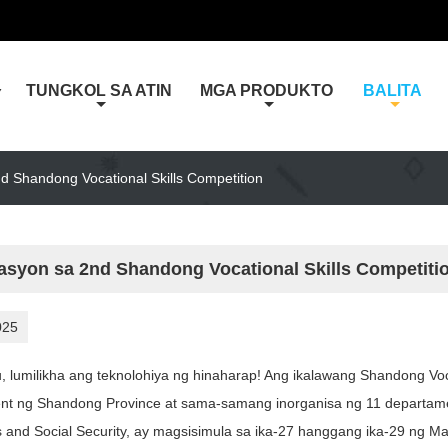
TUNGKOL SA ATIN
MGA PRODUKTO
BALITA
Y
d Shandong Vocational Skills Competition
asyon sa 2nd Shandong Vocational Skills Competiti
025
u, lumilikha ang teknolohiya ng hinaharap! Ang ikalawang Shandong Voca
t ng Shandong Province at sama-samang inorganisa ng 11 departame
 and Social Security, ay magsisimula sa ika-27 hanggang ika-29 ng M