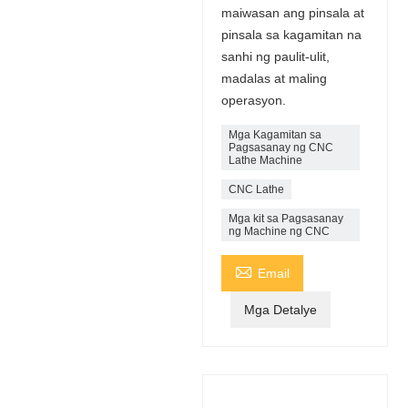
maiwasan ang pinsala at
pinsala sa kagamitan na
sanhi ng paulit-ulit,
madalas at maling
operasyon.
Mga Kagamitan sa
Pagsasanay ng CNC
Lathe Machine
CNC Lathe
Mga kit sa Pagsasanay
ng Machine ng CNC

Email
Mga Detalye