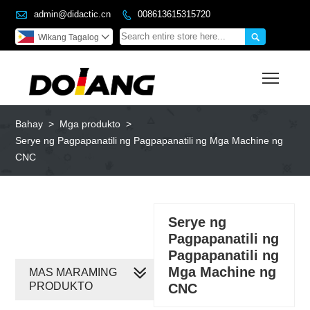

admin@didactic.cn
008613615315720


Wikang Tagalog

Toggl
Bahay
>
Mga produkto
>
Serye ng Pagpapanatili ng Pagpapanatili ng Mga Machine ng
CNC
Serye ng
Pagpapanatili ng
Pagpapanatili ng
Mga Machine ng
MAS MARAMING
PRODUKTO
CNC