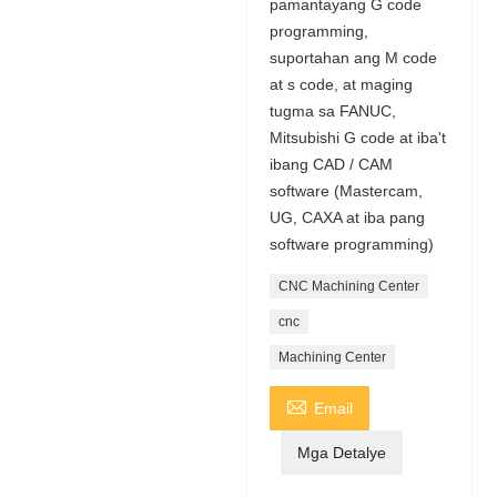
pamantayang G code
programming,
suportahan ang M code
at s code, at maging
tugma sa FANUC,
Mitsubishi G code at iba't
ibang CAD / CAM
software (Mastercam,
UG, CAXA at ​​iba pang
software programming)
CNC Machining Center
cnc
Machining Center

Email
Mga Detalye