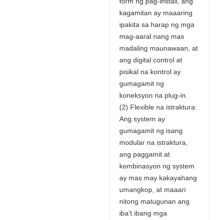
form ng pag-install, ang
kagamitan ay maaaring
ipakita sa harap ng mga
mag-aaral nang mas
madaling maunawaan, at
ang digital control at
pisikal na kontrol ay
gumagamit ng
koneksyon na plug-in.
(2) Flexible na istraktura:
Ang system ay
gumagamit ng isang
modular na istraktura,
ang paggamit at
kombinasyon ng system
ay mas may kakayahang
umangkop, at maaari
nitong matugunan ang
iba't ibang mga