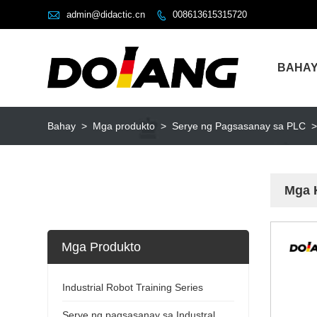

admin@didactic.cn
008613615315720

BAHA
Bahay
>
Mga produkto
>
Serye ng Pagsasanay sa PLC
Mga 
Mga Produkto
Industrial Robot Training Series
Serye ng pagsasanay sa Industral