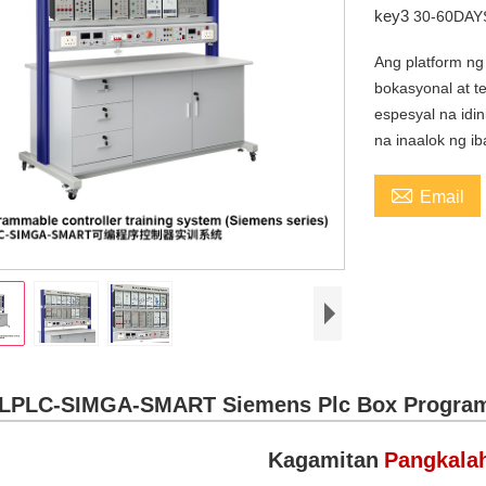
key3
30-60DAY
Ang platform n
bokasyonal at t
espesyal na idi
na inaalok ng ib

Email
LPLC-SIMGA-SMART Siemens Plc Box Programm
Kagamitan
Pangkala