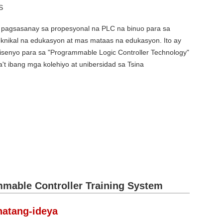
S
g pagsasanay sa propesyonal na PLC na binuo para sa
eknikal na edukasyon at mas mataas na edukasyon. Ito ay
nisenyo para sa "Programmable Logic Controller Technology"
a't ibang mga kolehiyo at unibersidad sa Tsina
able Controller Training System
hatang-ideya