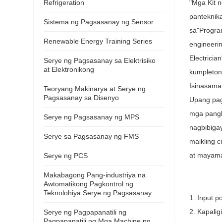
Refrigeration
"Mga Kit 
panteknik
Sistema ng Pagsasanay ng Sensor
sa"Program
Renewable Energy Training Series
engineerin
Electricia
Serye ng Pagsasanay sa Elektrisiko
at Elektronikong
kumpleton
Isinasama
Teoryang Makinarya at Serye ng
Pagsasanay sa Disenyo
Upang pag
mga pangk
Serye ng Pagsasanay ng MPS
nagbibiga
Serye sa Pagsasanay ng FMS
maikling 
at mayama
Serye ng PCS
Makabagong Pang-industriya na
Awtomatikong Pagkontrol ng
Teknolohiya Serye ng Pagsasanay
1. Input 
2. Kapali
Serye ng Pagpapanatili ng
Pagpapanatili ng Mga Machine ng