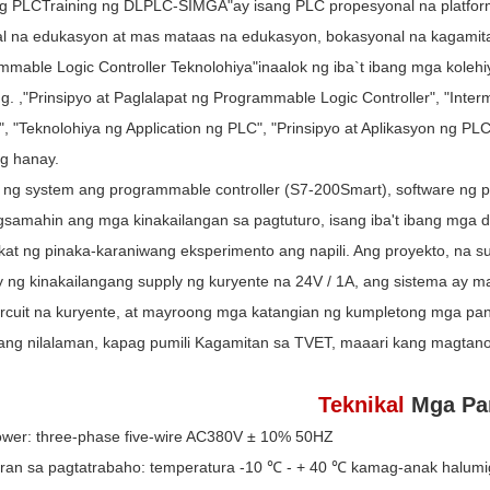
ng PLCTraining ng DLPLC-SIMGA"ay isang PLC propesyonal na platfor
al na edukasyon at mas mataas na edukasyon, bokasyonal na kagamitan
mable Logic Controller Teknolohiya"inaalok ng iba`t ibang mga kolehiy
g. ,"Prinsipyo at Paglalapat ng Programmable Logic Controller", "Inte
n", "Teknolohiya ng Application ng PLC", "Prinsipyo at Aplikasyon ng PL
g hanay.
 ng system ang programmable controller (S7-200Smart), software ng p
samahin ang mga kinakailangan sa pagtuturo, isang iba't ibang mga do
at ng pinaka-karaniwang eksperimento ang napili. Ang proyekto, na 
y ng kinakailangang supply ng kuryente na 24V / 1A, ang sistema ay m
circuit na kuryente, at mayroong mga katangian ng kumpletong mga pa
ng nilalaman, kapag pumili Kagamitan sa TVET, maaari kang magtan
Teknikal
Mga Pa
power: three-phase five-wire AC380V ± 10% 50HZ
giran sa pagtatrabaho: temperatura -10 ℃ - + 40 ℃ kamag-anak halum