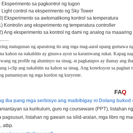
) Eksperimento sa pagkontrol ng tugon
) Light control na eksperimento ng Sky Tower
0) Eksperimento sa awtomatikong kontrol sa temperatura
1) Kontrolin ang eksperimento ng temperatura controller
2) Ang eksperimento sa kontrol ng dami ng analog na maaaring 
……
ing matugunan ng aparatong ito ang mga mag-aaral upang gumawa ng 
a kahon na nakabitin ay ginawa ayon sa karaniwang sukat. Kapag nag-i-
uwang ng profile ng aluminyo na sinag, at pagkatapos ay ihanay ang i
ng i-clip ang nakabitin na kahon sa sinag. Ang koneksyon sa pagitan
g pamantayan ng mga kurdon ng kuryente.
FA
Q
g iba pang mga serbisyo ang maibibigay ni Dolang bukod 
amantayan sa kurikulum, guro ng courseware (PPT), listahan n
 pagsusuri, listahan ng gawain sa silid-aralan, mga libro ng m
, atbp.