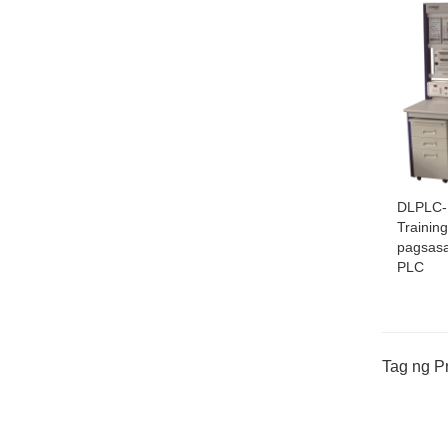
DLPLC-
Trainin
pagsasa
PLC
Tag ng P