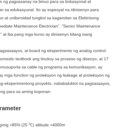
m ng pagsasanay na binuo para sa bokasyonal at
 sa edukasyunal. Ito ay espesyal na idinisenyo para
o at unibersidad tungkol sa kagamitan sa Elektrisong
rmediate Maintenance Electrician", "Senior Maintenance
C" at iba pang mga kurso ay dinisenyo bilang isang
agsasaayos, at board ng eksperimento ng analog control.
mestic textbook ang tinukoy sa proseso ng disenyo, at 17
sumusuporta sa cable ng programa sa komunikasyon, ay
ay mga function ng proteksyon ng leakage at proteksyon ng
ng-eksperimentong proyekto, nababaluktot na pagsasaayos,
ong para sa aming koponan.
rameter
igmig <85% (25 ℃) altitude <4000m