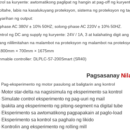
rol sa kuryente: awtomatikong paglipat ng hangin at pag-off ng kuryen
boltahe, labis na kasalukuyang proteksyon, sistema ng proteksyon ng ta
yarihan ng output:
-phase AC 380V ± 10% 50HZ; solong-phase AC 220V ± 10% 50HZ.
ntrol ng DC ang supply ng kuryente: 24V / 1A, 3 at kalahating digit a
ng nililimitahan na malambot na proteksyon ng malambot na proteksyo
: 1800mm × 700mm × 1675mm
mmable controller: DLPLC-S7-200Smart (SR40)
Pagsasanay
Ni
) Pag-eksperimento ng motor pasulong at baligtarin ang kontrol
) Motor star-delta na nagsisimula ng eksperimento sa kontrol
) Simulate control eksperimento ng pag-uuri ng mail
) Ipakita ang eksperimento ng pitong-segment na digital tube
) Eksperimento sa awtomatikong pagpapakain at paglo-load
) Eksperimento sa kontrol sa paghalo ng likido
) Kontrolin ang eksperimento ng rolling mill