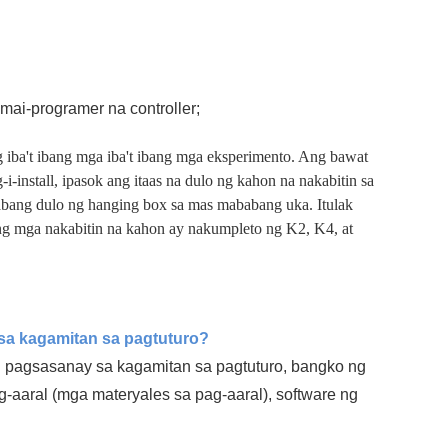
mai-programer na controller;
iba't ibang mga iba't ibang mga eksperimento. Ang bawat
install, ipasok ang itaas na dulo ng kahon na nakabitin sa
babang dulo ng hanging box sa mas mababang uka. Itulak
 ng mga nakabitin na kahon ay nakumpleto ng K2, K4, at
sa kagamitan sa pagtuturo?
g pagsasanay sa kagamitan sa pagtuturo, bangko ng
ag-aaral (mga materyales sa pag-aaral), software ng