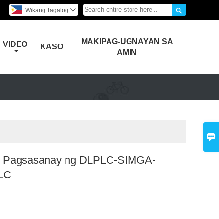

Wikang Tagalog

MAKIPAG-UGNAYAN SA
VIDEO
KASO
AMIN

a Pagsasanay ng DLPLC-SIMGA-
LC