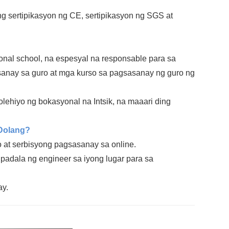
 sertipikasyon ng CE, sertipikasyon ng SGS at
nal school, na espesyal na responsable para sa
nay sa guro at mga kurso sa pagsasanay ng guro ng
ehiyo ng bokasyonal na Intsik, na maaari ding
 Dolang?
 at serbisyong pagsasanay sa online.
padala ng engineer sa iyong lugar para sa
ay.