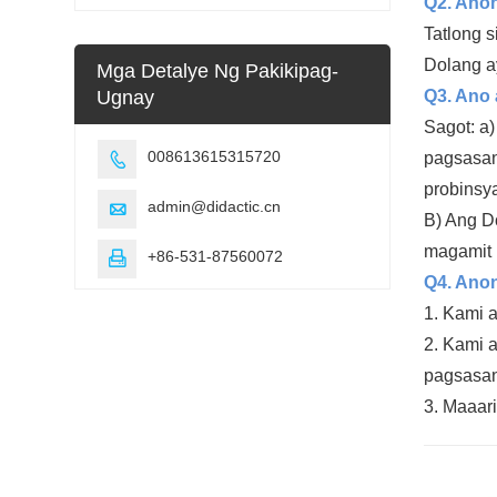
Q2. Anon
edukasyon sa
Tatlong 
bokasyonal
Dolang a
Mga Detalye Ng Pakikipag-
Q3. Ano
Ugnay
Sagot: a
008613615315720
pagsasan

probinsy
admin@didactic.cn

B) Ang D
magamit 
+86-531-87560072

Q4. Ano
1.
Kami a
2.
Kami a
pagsasa
3.
Maaari