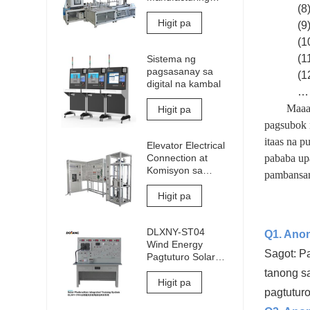
(8
Training
Equipment
Higit pa
(9
Industry 4.0
(1
Training System
(1
Sistema ng
Industry 4.0 Lab
pagsasanay sa
(1
digital na kambal
…
Maaar
Higit pa
pagsubok n
itaas na p
Elevator Electrical
pababa upa
Connection at
Komisyon sa
pambansan
Pagsasanay at
Kagamitan sa
Higit pa
Pagsusuri
DLXNY-ST04
Q1. Anon
Wind Energy
Sagot: P
Pagtuturo Solar
Photovoltaic
tanong sa
Integrated
Higit pa
pagtuturo
Training System
ng kagamitan sa