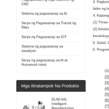
3. Pagkont
CNC
ilalim ng 
Sistema ng pagsasanay sa AI
4. Kapang
(1) Three
Serye ng Pagsasanay sa Transit ng
Riles
(2) Kinoko
kasalukuya
Serye ng Pagsasanay sa IOT
5. Sukat
Sistema ng pagsasanay sa
6. Progra
sasakyan
Serye ng pagsasanay sa AI at
Humanoid robot
(1
(2
(3
Mga Itinatampok Na Produkto
(4
(5
DLIM-441
(6
Intelligent
(7
Manufacturing