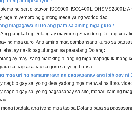
g uri ng sertipikasyon?
sistema ng sertipikasyon ISO9000, ISO14001, OHSMS28001; Ang
y mga miyembro ng gintong medalya ng worlddidac.
 ang magagawa ni Dolang para sa aming mga guro?
) Ang pangkat ng Dolang ay mayroong Shandong Dolang vocatio
ay ng mga guro. Ang aming mga pambansang kurso sa pagsasa
a lahat ay nakikipagtulungan sa paaralang Dolang;
olang ay may isang malaking bilang ng mga mapagkukunang kol
para sa pagsasanay sa guro sa iyong bansa.
ng mga uri ng pamamaraan ng pagsasanay ang ibibigay ni
y nagbibigay sa iyo ng detalyadong mga manwal na libro, video
y nagbibigay sa iyo ng pagsasanay sa site, maaari kaming mag
nay
 mong ipadala ang iyong mga tao sa Dolang para sa pagsasan