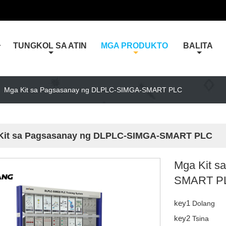
TUNGKOL SA ATIN
MGA PRODUKTO
BALITA
Y
>
Mga Kit sa Pagsasanay ng DLPLC-SIMGA-SMART PLC
Kit sa Pagsasanay ng DLPLC-SIMGA-SMART PLC
Mga Kit s
SMART P
key1
Dolang
key2
Tsina