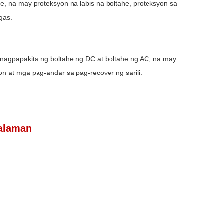
te, na may proteksyon na labis na boltahe, proteksyon sa
gas.
ng nagpapakita ng boltahe ng DC at boltahe ng AC, na may
n at mga pag-andar sa pag-recover ng sarili.
lalaman