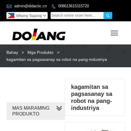

admin@didactic.cn
008613615315720


Wikang Tagalog

Toggl
Bahay
>
Mga Produkto
>
kagamitan sa pagsasanay sa robot na pang-industriya
kagamitan sa
pagsasanay sa
robot na pang-
industriya
MAS MARAMING
PRODUKTO