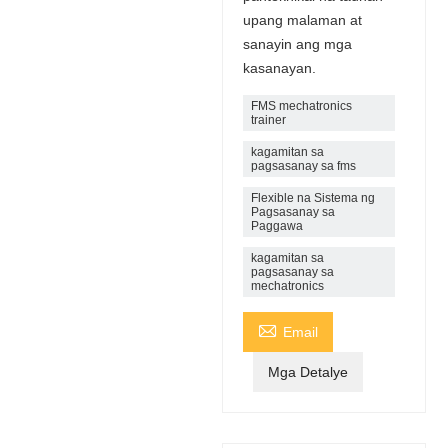
upang malaman at
sanayin ang mga
kasanayan.
FMS mechatronics
trainer
kagamitan sa
pagsasanay sa fms
Flexible na Sistema ng
Pagsasanay sa
Paggawa
kagamitan sa
pagsasanay sa
mechatronics

Email
Mga Detalye